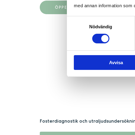
med annan information som du 
ÖPPETTIDER & TELEFONTIDER
Samtyckesval
Nödvändig
Avvisa
Fosterdiagnostik och utraljudsundersökni