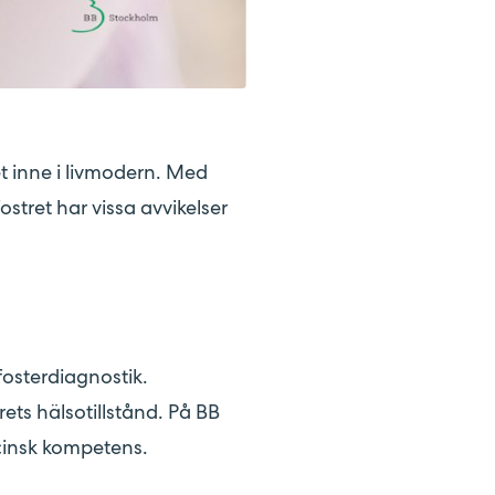
t inne i livmodern. Med
stret har vissa avvikelser
fosterdiagnostik.
ets hälsotillstånd. På BB
cinsk kompetens.