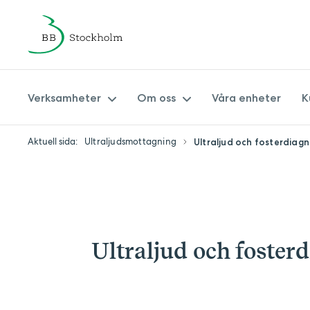
Verksamheter
Om oss
Våra enheter
K
Aktuell sida:
Ultraljudsmottagning
Ultraljud och fosterdiagn
Amningsmottagning
Om BB Stockholm
Barnavårdscentral
Synpunkter på vården
Barnmorskemottagningar
Ledningsgrupp
Förlossning & eftervård
Hållbarhetspolicy BB Stockholm
Ultraljud och foster
Min Barnmorska
Patientsäkerhetsberättelse
Specialistmödravård
Journal