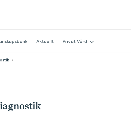
unskapsbank
Aktuellt
Privat Vård
ostik
Övriga tjänster
Privata kurser
Privata ultraljud och fosterdia
diagnostik