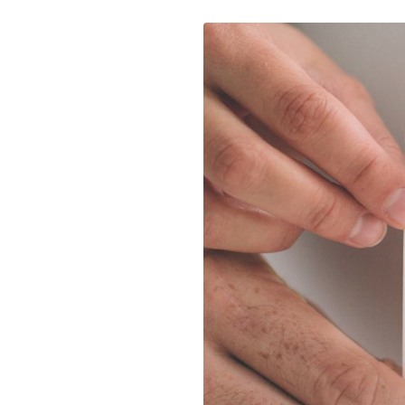
Ultraljudsmottagning
Jobba hos oss