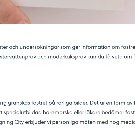
tester och undersökningar som ger information om fostre
fostervattenprov och moderkaksprov kan du få veta om fo
ng granskas fostret på rörliga bilder. Det är en form av 
t specialutbildad barnmorska eller läkare bedömer fostr
gning City erbjuder vi personliga möten med hög medi