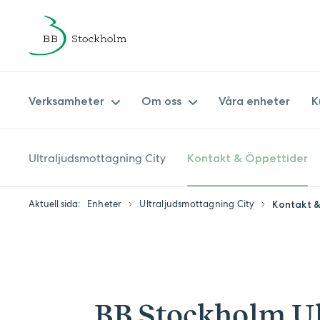
Verksamheter
Om oss
Våra enheter
K
Ultraljudsmottagning City
Kontakt & Öppettider
Amningsmottagning
Om BB Stockholm
Barnavårdscentral
Synpunkter på vården
Aktuell sida:
Enheter
Ultraljudsmottagning City
Kontakt &
Barnmorskemottagningar
Ledningsgrupp
Förlossning & eftervård
Hållbarhetspolicy BB Stockholm
Min Barnmorska
Patientsäkerhetsberättelse
Specialistmödravård
Journal
BB Stockholm Ul