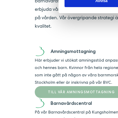
barnavårdscentral med tillhörande a
Avvisa
erbjuda vårdformen Min Barnmorska. Pat
på vården. Vår övergripande strategi 
kvalitet.
Amningsmottagning
Här erbjuder vi utökat amningsstöd anpassat
och hennes barn. Kvinnor från hela region
som inte gått på någon av våra barnmors
Stockholm eller är inskrivna på vår BVC.
TILL VÅR AMNINGSMOTTAGNING
Barnavårdscentral
På vår Barnavårdscentral på Kungsholmen 