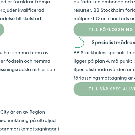
 med er föräldrar främja
du föda i en ombonad och v
erbjuder kvalificerad
resurser. BB Stockholm förl
else till skolstart.
målpunkt Q och här föds un
TILL FÖRLOSSNING
Specialistmödra
du har samma team av
BB Stockholms specialistm
der födseln och hemma
ligger på plan 4, målpunkt
rlossningsrädsla och er som
Specialistmödravården är 
förlossningsmottagning är 
TILL VÅR SPECIALI
City är en av Region
d inriktning på ultraljud
la barnmorskemottagningar i