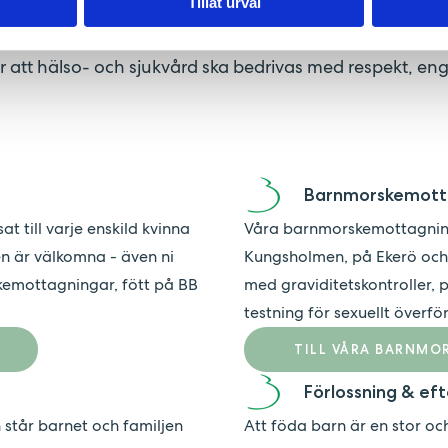
mningsmottagning. Sedan hösten 2024 kan BB Stockho
Tillåt urval
ienter och blivande och nyblivna föräldrar har ett sto
är att hälso- och sjukvård ska bedrivas med respekt, 
Barnmorskemott
 till varje enskild kvinna
Våra barnmorskemottagningar
en är välkomna - även ni
Kungsholmen, på Ekerö och 
kemottagningar, fött på BB
med graviditetskontroller, 
testning för sexuellt överf
TILL VÅRA BARNM
Förlossning & ef
står barnet och familjen
Att föda barn är en stor oc