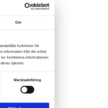
ch 2, med promenadavstånd
Om
andahålla funktioner för
n information från din enhet
 tur kombinera informationen
deras tjänster.
Marknadsföring
mt
gning och en