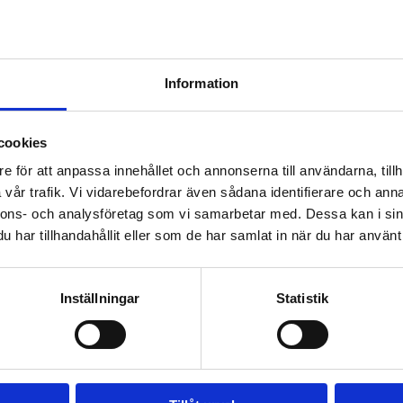
T-bana) eller
, eller bussar som 1 o
Östermalmstorg
Information
mottagning
cookies
111 44 Stockholm
e för att anpassa innehållet och annonserna till användarna, tillh
vår trafik. Vi vidarebefordrar även sådana identifierare och anna
nnons- och analysföretag som vi samarbetar med. Dessa kan i sin
har tillhandahållit eller som de har samlat in när du har använt 
a vägen
Inställningar
Statistik
vård under graviditet och barnafödande, eftervård sa
t vid fyra barnmorskemottagningar, en ultraljudsmotta