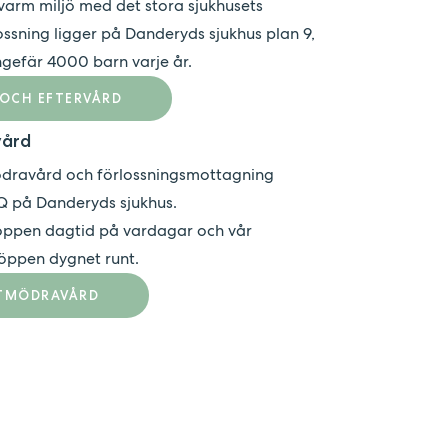
arm miljö med det stora sjukhusets
ossning ligger på Danderyds sjukhus plan 9,
gefär 4000 barn varje år.
 OCH EFTERVÅRD
vård
ödravård och förlossningsmottagning
 Q på Danderyds sjukhus.
öppen dagtid på vardagar och vår
öppen dygnet runt.
STMÖDRAVÅRD