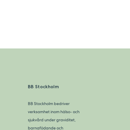
BB Stockholm
BB Stockholm bedriver
verksamhet inom hälso- och
sjukvård under graviditet,
barnafödande och