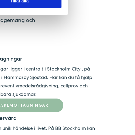
lm även
Tillåt alla
rt inflytande
engagemang och
agningar
 ligger i centralt i Stockholm City , på
i Hammarby Sjöstad. Här kan du få hjälp
preventivmedelsrådgivning, cellprov och
örbara sjukdomar.
ORSKEMOTTAGNINGAR
tervård
h unik händelse i livet. På BB Stockholm kan