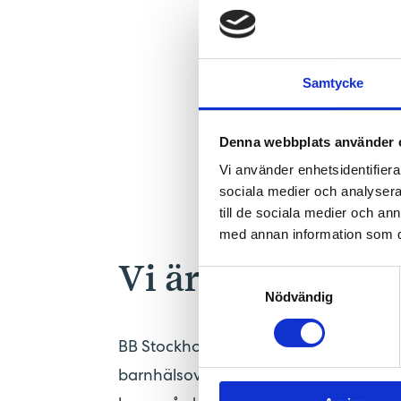
tunnelbanan till
(
Hötorget
från dessa hållplatser.
Samtycke
Postadress och varu
Denna webbplats använder 
Jakobsbergsgatan 17, 5 tr, 
Vi använder enhetsidentifierar
sociala medier och analysera 
till de sociala medier och a
med annan information som du 
Vi är med er hel
Samtyckesval
Nödvändig
BB Stockholm bedriver hälso- och sjuk
barnhälsovård. Vi bedriver verksamhe