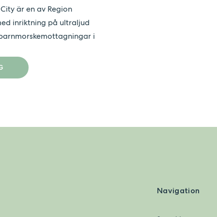
City är en av Region
d inriktning på ultraljud
la barnmorskemottagningar i
G
Navigation