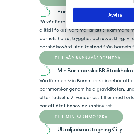
Barnavårdscentral
Avvisa
På vår Barnavårdscentral på Kungsholmen 
alltid i fokus. Vårt mål är att tillsammans
barnets hälsa, trygghet och utveckling. Vi 
barnhälsovård utan kostnad från barnets föd
TILL VÅR BARNAVÅRDCENTRAL
Min Barnmorska BB Stockholm
Vårdformen Min Barnmorska innebär att 
barnmorskor genom hela graviditeten, un
efter födseln. Vi vänder oss till er med fö
har ett ökat behov av kontinuitet.
TILL MIN BARNMORSKA
Ultraljudsmottagning City