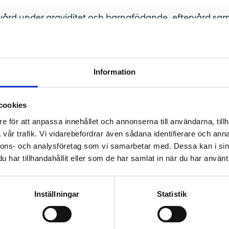
vård under graviditet och barnafödande, eftervård sa
t vid fyra barnmorskemottagningar, en ultraljudsmotta
mningsmottagning. Sedan hösten 2024 kan BB Stockho
ienter och blivande och nyblivna föräldrar har ett sto
Information
är att hälso- och sjukvård ska bedrivas med respekt, 
cookies
e för att anpassa innehållet och annonserna till användarna, tillh
vår trafik. Vi vidarebefordrar även sådana identifierare och anna
nnons- och analysföretag som vi samarbetar med. Dessa kan i sin
Barnmorskemott
har tillhandahållit eller som de har samlat in när du har använt 
 till varje enskild kvinna
Våra barnmorskemottagningar
en är välkomna - även ni
Kungsholmen, på Ekerö och 
kemottagningar, fött på BB
med graviditetskontroller, 
Inställningar
Statistik
testning för sexuellt överf
TILL VÅRA BARNM