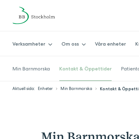
Verksamheter
Om oss
Våra enheter
K
Min Barnmorska
Patient
Kontakt & Öppettider
Amningsmottagning
Om BB Stockholm
Barnavårdscentral
Synpunkter på vården
Aktuell sida:
Enheter
Min Barnmorska
Kontakt & Öppetti
Barnmorskemottagningar
Ledningsgrupp
Förlossning & eftervård
Hållbarhetspolicy BB Stockholm
Min Barnmorska
Patientsäkerhetsberättelse
Specialistmödravård
Journal
Min Barnmorska