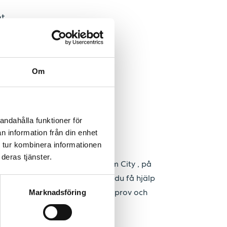
mt
gning och en
lm även
rt inflytande
Om
engagemang och
andahålla funktioner för
n information från din enhet
 tur kombinera informationen
agningar
deras tjänster.
 ligger i centralt i Stockholm City , på
i Hammarby Sjöstad. Här kan du få hjälp
preventivmedelsrådgivning, cellprov och
Marknadsföring
örbara sjukdomar.
ORSKEMOTTAGNINGAR