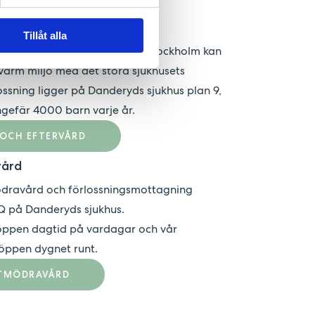
tervård
Tillåt alla
h unik händelse i livet. På BB Stockholm kan
arm miljö med det stora sjukhusets
ossning ligger på Danderyds sjukhus plan 9,
gefär 4000 barn varje år.
 OCH EFTERVÅRD
vård
ödravård och förlossningsmottagning
 Q på Danderyds sjukhus.
öppen dagtid på vardagar och vår
öppen dygnet runt.
STMÖDRAVÅRD