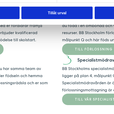
Förlossning & ef
Tillåt urval
står barnet och familjen
Att föda barn är en stor oc
 med er föräldrar främja
du föda i en ombonad och v
erbjuder kvalificerad
resurser. BB Stockholm förl
else till skolstart.
målpunkt Q och här föds un
TILL FÖRLOSSNING
Specialistmödra
du har samma team av
BB Stockholms specialistm
der födseln och hemma
ligger på plan 4, målpunkt
rlossningsrädsla och er som
Specialistmödravården är 
förlossningsmottagning är 
TILL VÅR SPECIALI