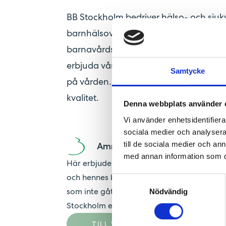
BB Stockholm bedriver hälso- och sjuk
barnhälsovård. Vi bedriver verksamhe
barnavårdscentral med tillhörande a
erbjuda vårdformen Min Barnmorska. Pat
Samtycke
på vården. Vår övergripande strategi 
kvalitet.
Denna webbplats använder 
Vi använder enhetsidentifierar
sociala medier och analysera 
till de sociala medier och a
Amningsmottagning
med annan information som du 
Här erbjuder vi utökat amningsstöd anpassat
och hennes barn. Kvinnor från hela region
Samtyckesval
som inte gått på någon av våra barnmors
Nödvändig
Stockholm eller är inskrivna på vår BVC.
TILL VÅR AMNINGSMOTTAGNING