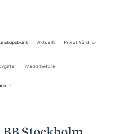
unskapsbank
Aktuellt
Privat Vård
avgifter
Medarbetare
Övriga tjänster
Privata kurser
der
Privata ultraljud och fosterdia
 BB Stockholm