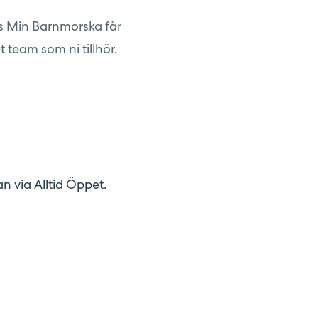
os Min Barnmorska får
t team som ni tillhör.
an via
Alltid Öppet
.