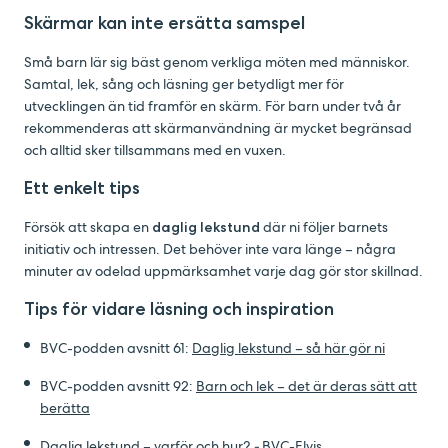
Skärmar kan inte ersätta samspel
Små barn lär sig bäst genom verkliga möten med människor.
Samtal, lek, sång och läsning ger betydligt mer för
utvecklingen än tid framför en skärm. För barn under två år
rekommenderas att skärmanvändning är mycket begränsad
och alltid sker tillsammans med en vuxen.
Ett enkelt tips
Försök att skapa en
daglig lekstund
där ni följer barnets
initiativ och intressen. Det behöver inte vara länge – några
minuter av odelad uppmärksamhet varje dag gör stor skillnad.
Tips för vidare läsning och inspiration
BVC-podden avsnitt 61:
Daglig lekstund – så här gör ni
BVC-podden avsnitt 92:
Barn och lek – det är deras sätt att
berätta
Daglig lekstund – varför och hur?
-
BVC-Elvis