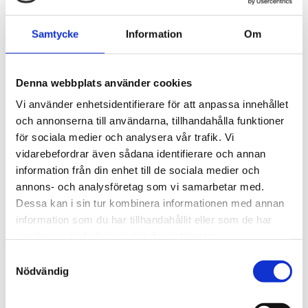
Samtycke
Information
Om
Denna webbplats använder cookies
1 JUNI 2026
Nya rekommendationer om föräldrars
Vi använder enhetsidentifierare för att anpassa innehållet
skärmvanor
och annonserna till användarna, tillhandahålla funktioner
Folkhälsomyndigheten presenterade den 1 juni
för sociala medier och analysera vår trafik. Vi
2026 nya rek...
vidarebefordrar även sådana identifierare och annan
LÄS MER
information från din enhet till de sociala medier och
annons- och analysföretag som vi samarbetar med.
Dessa kan i sin tur kombinera informationen med annan
information som du har tillhandahållit eller som de har
samlat in när du har använt deras tjänster.
Samtyckesval
Nödvändig