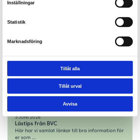
Inställningar
8 JUNI 2026
Lek, läsning och samspel – en viktig del a...
Statistik
Det viktigaste för barnets utveckling är inte
avancerade ...
LÄS MER
Marknadsföring
Tillåt alla
Tillåt urval
Avvisa
3 JUNI 2026
Lästips från BVC
Här har vi samlat länkar till bra information för
er som ...