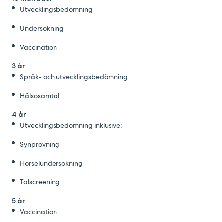
Utvecklingsbedömning
Undersökning
Vaccination
3 år
Språk- och utvecklingsbedömning
Hälsosamtal
4 år
Utvecklingsbedömning inklusive:
Synprövning
H
örselundersökning
T
alscreening
5 år
Vaccination