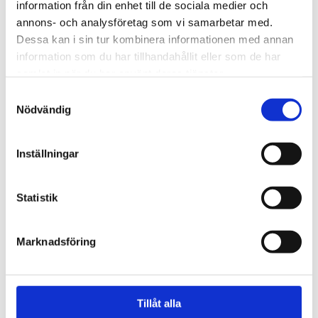
8 JUNI 2026
information från din enhet till de sociala medier och
Lek, läsning och samspel – en viktig del a...
annons- och analysföretag som vi samarbetar med.
Det viktigaste för barnets utveckling är inte
Dessa kan i sin tur kombinera informationen med annan
avancerade ...
information som du har tillhandahållit eller som de har
LÄS MER
samlat in när du har använt deras tjänster.
Samtyckesval
Nödvändig
Inställningar
Statistik
Marknadsföring
3 JUNI 2026
Lästips från BVC
Här har vi samlat länkar till bra information för
er som ...
Tillåt alla
LÄS MER