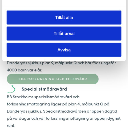
kan du få hjälp med graviditetskontroller,
preventivmedelsrådgivning, cellprov och testning för sexuellt
överförbara sjukdomar.
Tillåt alla
TILL VÅRA BARNMORSKEMOTTAGNINGAR
Förlossning & eftervård
Tillåt urval
Att föda barn är en stor och unik händelse i livet. På BB
Stockholm kan du föda i en ombonad och varm miljö med det
Avvisa
stora sjukhusets resurser. BB Stockholm förlossning ligger på
Danderyds sjukhus plan 9, målpunkt Q och här föds ungefär
4000 barn varje år.
TILL FÖRLOSSNING OCH EFTERVÅRD
Specialistmödravård
BB Stockholms specialistmödravård och
förlossningsmottagning ligger på plan 4, målpunkt Q på
Danderyds sjukhus. Specialistmödravården är öppen dagtid
på vardagar och vår förlossningsmottagning är öppen dygnet
runt.