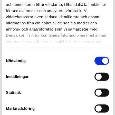
Min Barnmorska BB Stockholm
och annonserna till användarna, tillhandahålla funktioner
Vårdformen Min Barnmorska innebär att du har samma team
för sociala medier och analysera vår trafik. Vi
av barnmorskor genom hela graviditeten, under födseln och
vidarebefordrar även sådana identifierare och annan
hemma efter födseln. Vi vänder oss till er med
information från din enhet till de sociala medier och
förlossningsrädsla och er som har ett ökat behov av
annons- och analysföretag som vi samarbetar med.
kontinuitet.
Dessa kan i sin tur kombinera informationen med annan
information som du har tillhandahållit eller som de har
TILL MIN BARNMORSKA
samlat in när du har använt deras tjänster.
Ultraljudsmottagning City
Samtyckesval
Ultraljudsenheten på BB Stockholm Family City är en av Region
Nödvändig
Stockholms auktoriserade mottagningar med inriktning på
ultraljud för gravida. Vi tar emot remisser från alla
Inställningar
barnmorskemottagningar i Stockholm.
TILL VÅR ULTRALJUDSMOTTAGNING
Statistik
Barnmorskemottagningar
Våra barnmorskemottagningar ligger i centralt i Stockholm
Marknadsföring
City , på Kungsholmen, på Ekerö och i Hammarby Sjöstad. Här