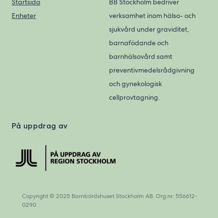
Startsida
BB Stockholm bedriver
Enheter
verksamhet inom hälso- och
sjukvård under graviditet,
barnafödande och
barnhälsovård samt
preventivmedelsrådgivning
och gynekologisk
cellprovtagning.
På uppdrag av
Copyright © 2025 Barnbördshuset Stockholm AB. Org.nr: 556612-
0290