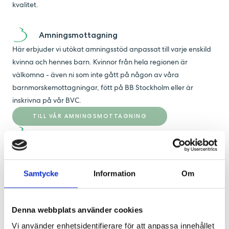
kvalitet.
Amningsmottagning
Här erbjuder vi utökat amningsstöd anpassat till varje enskild
kvinna och hennes barn. Kvinnor från hela regionen är
välkomna - även ni som inte gått på någon av våra
barnmorskemottagningar, fött på BB Stockholm eller är
inskrivna på vår BVC.
TILL VÅR AMNINGSMOTTAGNING
Barnavårdscentral
På vår Barnavårdscentral på Kungsholmen står barnet och
familjen alltid i fokus. Vårt mål är att tillsammans med er
Samtycke
Information
Om
föräldrar främja barnets hälsa, trygghet och utveckling. Vi
erbjuder kvalificerad barnhälsovård utan kostnad från
barnets födelse till skolstart.
Denna webbplats använder cookies
TILL VÅR BARNAVÅRDCENTRAL
Vi använder enhetsidentifierare för att anpassa innehållet