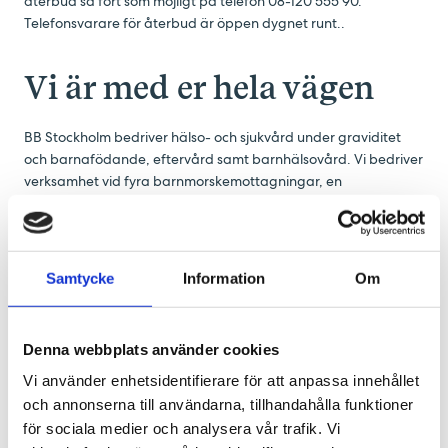
återbud så fort som möjligt på telefon 08-120 555 90.
Telefonsvarare för återbud är öppen dygnet runt..
Vi är med er hela vägen
BB Stockholm bedriver hälso- och sjukvård under graviditet
och barnafödande, eftervård samt barnhälsovård. Vi bedriver
verksamhet vid fyra barnmorskemottagningar, en
ultraljudsmottagning och en barnavårdscentral med
tillhörande amningsmottagning. Sedan hösten 2024 kan BB
Stockholm även erbjuda vårdformen Min Barnmorska.
Patienter och blivande och nyblivna föräldrar har ett stort
Samtycke
Information
Om
inflytande på vården. Vår övergripande strategi är att hälso-
och sjukvård ska bedrivas med respekt, engagemang och
kvalitet.
Denna webbplats använder cookies
Vi använder enhetsidentifierare för att anpassa innehållet
Amningsmottagning
och annonserna till användarna, tillhandahålla funktioner
Här erbjuder vi utökat amningsstöd anpassat till varje enskild
för sociala medier och analysera vår trafik. Vi
kvinna och hennes barn. Kvinnor från hela regionen är