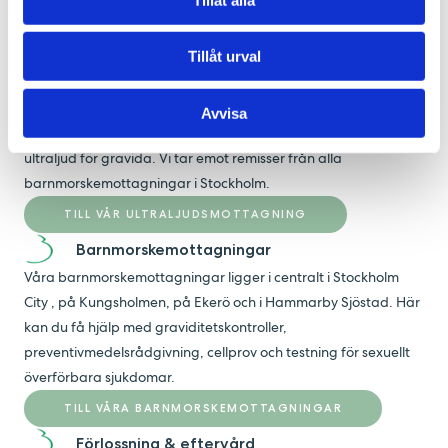
kontinuitet.
TILL MIN BARNMORSKA
Tillåt urval
Ultraljudsmottagning City
Ultraljudsenheten på BB Stockholm Family City är en av Region
Avvisa
Stockholms auktoriserade mottagningar med inriktning på
ultraljud för gravida. Vi tar emot remisser från alla
barnmorskemottagningar i Stockholm.
TILL VÅR ULTRALJUDSMOTTAGNING
Barnmorskemottagningar
Våra barnmorskemottagningar ligger i centralt i Stockholm
City , på Kungsholmen, på Ekerö och i Hammarby Sjöstad. Här
kan du få hjälp med graviditetskontroller,
preventivmedelsrådgivning, cellprov och testning för sexuellt
överförbara sjukdomar.
TILL VÅRA BARNMORSKEMOTTAGNINGAR
Förlossning & eftervård