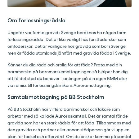
Om förlossningsrädsla
Ungefär var femte gravid i Sverige beräknas ha någon form
förlossningsrädsla. Det är lika vanligt hos förstföderskor som
omföderskor. Det är vanligare hos gravida som bor i Sverige
men är födda utomlands jämfört med gravida födda i Sverige.
Känner du dig rädd och orolig för att föda? Prata med din
barnmorska på barnmorskemottagningen så hjälper hon dig
att få det stöd du behöver - antingen på din egen BMM eller
via remiss till förlossningsklinikens Auroramottagning.
Samtalsmottagning på BB Stockholm
På BB Stockholm har vi flera barnmorskor och läkare som
arbetar med så kallade
Aurorasamtal
. Det är samtal för de
gravida som har en stark rädsla för att föda. Tillsammans med
den gravida och partner eller annan stödperson gör vi upp en
plan för födsel och eftervård. Om du önskar komma på samtal