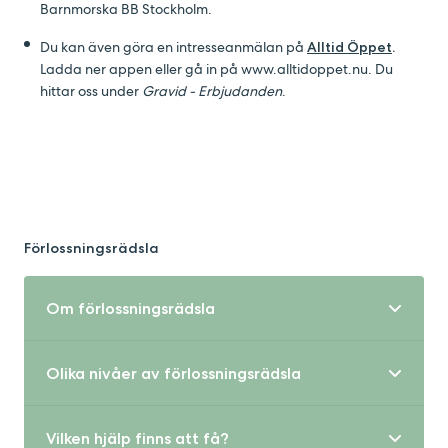
Barnmorska BB Stockholm.
Du kan även göra en intresseanmälan på
Alltid Öppet
.
Ladda ner appen eller gå in på www.alltidoppet.nu. Du
hittar oss under
Gravid - Erbjudanden
.
Förlossningsrädsla
Om förlossningsrädsla
Olika nivåer av förlossningsrädsla
Att vänta och föda barn är en naturlig händelse i
människors liv, men för den som ska få barn första
gången är den upplevelse som väntar ovanlig och unik.
Vilken hjälp finns att få?
Förlossningsrädsla kan vara olika svår. Man brukar
För dig som känner oro inför förlossningen kan