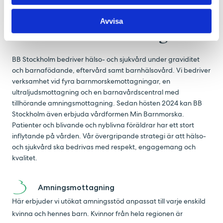
samband med födsel med 9 timmar, varav minskad
vårdtid på sjukhus efter förlossning med 7,5 timmar
Avvisa
Vi är med er hela vägen
BB Stockholm bedriver hälso- och sjukvård under graviditet
och barnafödande, eftervård samt barnhälsovård. Vi bedriver
verksamhet vid fyra barnmorskemottagningar, en
ultraljudsmottagning och en barnavårdscentral med
tillhörande amningsmottagning. Sedan hösten 2024 kan BB
Stockholm även erbjuda vårdformen Min Barnmorska.
Patienter och blivande och nyblivna föräldrar har ett stort
inflytande på vården. Vår övergripande strategi är att hälso-
och sjukvård ska bedrivas med respekt, engagemang och
kvalitet.
Amningsmottagning
Här erbjuder vi utökat amningsstöd anpassat till varje enskild
kvinna och hennes barn. Kvinnor från hela regionen är