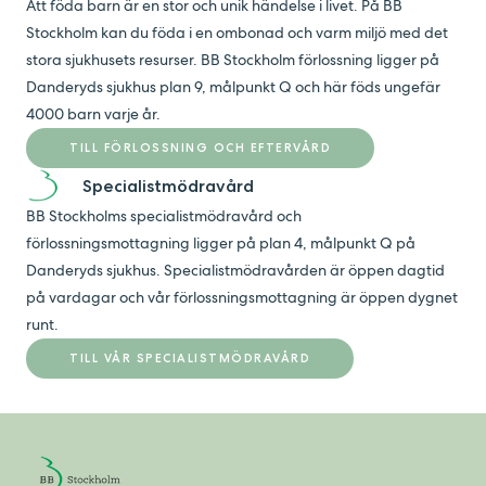
Att föda barn är en stor och unik händelse i livet. På BB
Stockholm kan du föda i en ombonad och varm miljö med det
stora sjukhusets resurser. BB Stockholm förlossning ligger på
Danderyds sjukhus plan 9, målpunkt Q och här föds ungefär
4000 barn varje år.
TILL FÖRLOSSNING OCH EFTERVÅRD
Specialistmödravård
BB Stockholms specialistmödravård och
förlossningsmottagning ligger på plan 4, målpunkt Q på
Danderyds sjukhus. Specialistmödravården är öppen dagtid
på vardagar och vår förlossningsmottagning är öppen dygnet
runt.
TILL VÅR SPECIALISTMÖDRAVÅRD