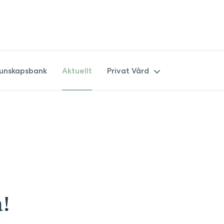
unskapsbank
Aktuellt
Privat Vård
Övriga tjänster
Privata kurser
Privata ultraljud och fosterdia
a!