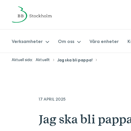
Verksamheter
Om oss
Våra enheter
K
Aktuell sida:
Aktuellt
Jag ska bli pappa!
Amningsmottagning
Om BB Stockholm
Barnavårdscentral
Synpunkter på vården
Barnmorskemottagningar
Ledningsgrupp
17 APRIL 2025
Förlossning & eftervård
Hållbarhetspolicy BB Stockholm
Min Barnmorska
Patientsäkerhetsberättelse
Jag ska bli papp
Specialistmödravård
Journal