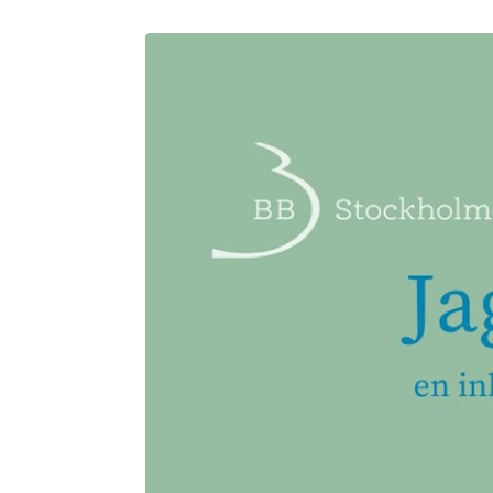
Ultraljudsmottagning
Jobba hos oss