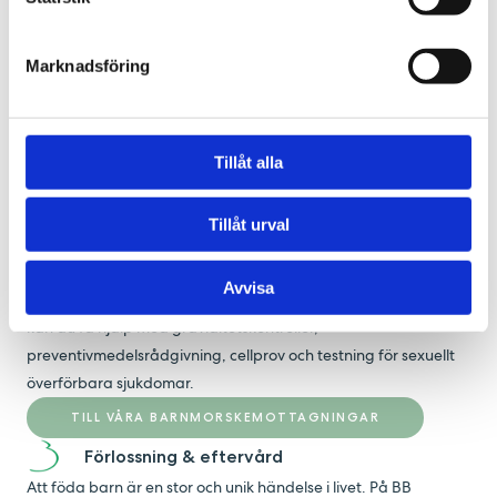
TILL MIN BARNMORSKA
Ultraljudsmottagning City
Marknadsföring
Ultraljudsenheten på BB Stockholm Family City är en av Region
Stockholms auktoriserade mottagningar med inriktning på
ultraljud för gravida. Vi tar emot remisser från alla
Tillåt alla
barnmorskemottagningar i Stockholm.
TILL VÅR ULTRALJUDSMOTTAGNING
Tillåt urval
Barnmorskemottagningar
Våra barnmorskemottagningar ligger i centralt i Stockholm
Avvisa
City , på Kungsholmen, på Ekerö och i Hammarby Sjöstad. Här
kan du få hjälp med graviditetskontroller,
preventivmedelsrådgivning, cellprov och testning för sexuellt
överförbara sjukdomar.
TILL VÅRA BARNMORSKEMOTTAGNINGAR
Förlossning & eftervård
Att föda barn är en stor och unik händelse i livet. På BB