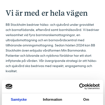
Vi är med er hela vägen
BB Stockholm bedriver hälso- och sjukvård under graviditet
och barnafödande, eftervård samt barnhälsovård. Vi bedriver
verksamhet vid fyra barnmorskemottagningar, en
ultraljudsmottagning och en barnavårdscentral med
tillhörande amningsmottagning. Sedan hösten 2024 kan BB
Stockholm även erbjuda vårdformen Min Barnmorska.
Patienter och blivande och nyblivna föräldrar har ett stort
inflytande på vården. Vår övergripande strategi är att hälso-
och sjukvård ska bedrivas med respekt, engagemang och
kvalitet.
Amningsmottagning
Här erbjuder vi utökat amningsstöd anpassat till varje enskild
kvinna och hennes barn. Kvinnor från hela regionen är
Samtycke
Information
Om
välkomna - även ni som inte gått på någon av våra