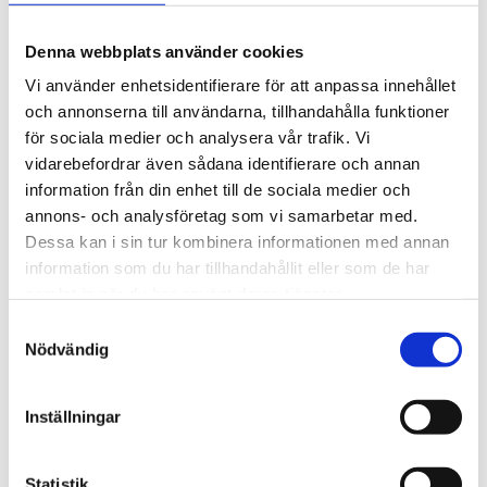
barnmorskemottagningar, fött på BB Stockholm eller är
inskrivna på vår BVC.
Denna webbplats använder cookies
TILL VÅR AMNINGSMOTTAGNING
Vi använder enhetsidentifierare för att anpassa innehållet
och annonserna till användarna, tillhandahålla funktioner
Barnavårdscentral
för sociala medier och analysera vår trafik. Vi
På vår Barnavårdscentral på Kungsholmen står barnet och
vidarebefordrar även sådana identifierare och annan
familjen alltid i fokus. Vårt mål är att tillsammans med er
information från din enhet till de sociala medier och
föräldrar främja barnets hälsa, trygghet och utveckling. Vi
annons- och analysföretag som vi samarbetar med.
erbjuder kvalificerad barnhälsovård utan kostnad från
Dessa kan i sin tur kombinera informationen med annan
barnets födelse till skolstart.
information som du har tillhandahållit eller som de har
TILL VÅR BARNAVÅRDCENTRAL
samlat in när du har använt deras tjänster.
Samtyckesval
Min Barnmorska BB Stockholm
Nödvändig
Vårdformen Min Barnmorska innebär att du har samma team
av barnmorskor genom hela graviditeten, under födseln och
hemma efter födseln. Vi vänder oss till er med
Inställningar
förlossningsrädsla och er som har ett ökat behov av
kontinuitet.
Statistik